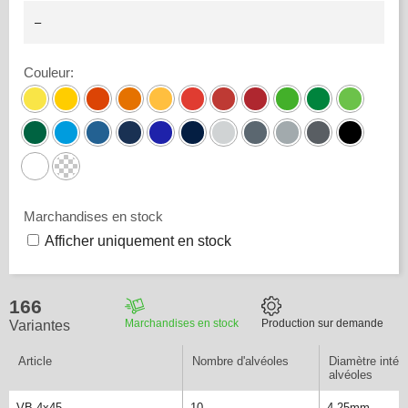
Couleur
:
Marchandises en stock
Afficher uniquement en stock
166
Marchandises en stock
Production sur demande
Variantes
Article
Nombre d'alvéoles
Diamètre intéri
alvéoles
VB 4x45
10
4.25mm