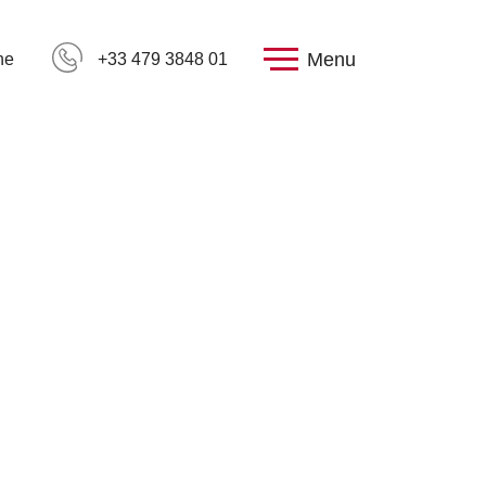
Menu
he
+33 479 3848 01